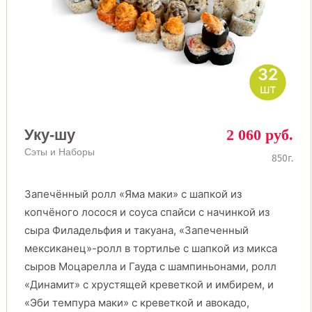
32
шт
Уку-шу
2 060 руб.
Сэты и Наборы
850г.
Запечённый ролл «Яма маки» с шапкой из
копчёного лосося и соуса спайси с начинкой из
сыра Филадельфия и такуана, «Запеченный
мексиканец»-ролл в тортилье с шапкой из микса
сыров Моцарелла и Гауда с шампиньонами, ролл
«Динамит» с хрустящей креветкой и имбирем, и
«Эби темпура маки» с креветкой и авокадо,