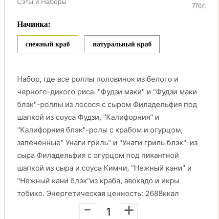
Сэты и Наборы
770г.
Начинка:
снежный краб
натуральный краб
Набор, где все роллы половинок из белого и
черного-дикого риса. "Фудзи маки" и "Фудзи маки
блэк"-роллы из лосося с сыром Филадельфия под
шапкой из соуса Фудзи, "Калифорния" и
"Калифорния блэк"-ролы с крабом и огурцом,
запеченные" Унаги гриль" и "Унаги гриль блэк"-из
сыра Филадельфия с огурцом под пикантной
шапкой из сыра и соуса Кимчи, "Нежный кани" и
"Нежный кани блэк"из краба, авокадо и икры
тобико. Энергетическая ценность: 2688ккал
-
+