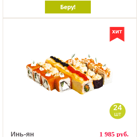
Беру!
24
шт
Инь-ян
1 985 руб.