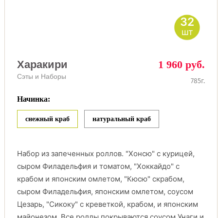
32
шт
Харакири
1 960 руб.
Сэты и Наборы
785г.
Начинка:
снежный краб
натуральный краб
Набор из запеченных роллов. "Хонсю" с курицей,
сыром Филадельфия и томатом, "Хоккайдо" с
крабом и японским омлетом, "Кюсю" скрабом,
сыром Филадельфия, японским омлетом, соусом
Цезарь, "Сикоку" с креветкой, крабом, и японским
майонезом. Все роллы покрываются соусом Унаги и