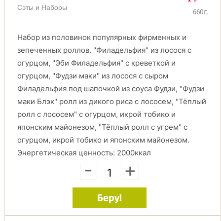
Сэты и Наборы
660г.
Набор из половинок популярных фирменных и
зепеченных роллов. "Филадельфия" из лосося с
огурцом, "Эби Филадельфия" с креветкой и
огурцом, "Фудзи маки" из лосося с сыром
Филадельфия под шапочкой из соуса Фудзи, "Фудзи
маки Блэк" ролл из дикого риса с лососем, "Тёплый
ролл с лососем" с огурцом, икрой тобико и
японским майонезом, "Тёплый ролл с угрем" с
огурцом, икрой тобико и японским майонезом.
Энергетическая ценность: 2000ккал
-
+
Беру!