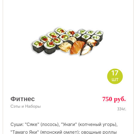
17
шт
Фитнес
750 руб.
Сэты и Наборы
334г.
Суши: "Сяке" (лосось), "Унаги" (копченый угорь),
"Тамаго Яки" (японский омлет); овощные роллы