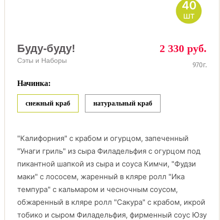
40
шт
Буду-буду!
2 330 руб.
Сэты и Наборы
970г.
Начинка:
снежный краб
натуральный краб
"Калифорния" с крабом и огурцом, запеченный
"Унаги гриль" из сыра Филадельфия с огурцом под
пикантной шапкой из сыра и соуса Кимчи, "Фудзи
маки" с лососем, жаренный в кляре ролл "Ика
темпура" с кальмаром и чесночным соусом,
обжаренный в кляре ролл "Сакура" с крабом, икрой
тобико и сыром Филадельфия, фирменный соус Юзу