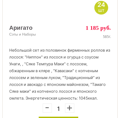
24
шт
Аригато
1 185 руб.
Сэты и Наборы
585г.
Небольшой сет из половинок фирменных роллов из
лосося: "Ниппон" из лосося и огурца с соусом
Унаги, , "Сяке Темпура Маки" с лососем,
обжаренным в кляре , "Кавасаки" с копченым
лососем и зеленым луком, "Традиционный" из
лосося и авокадо с японским майонезом, "Тамаго
Сяке маки" из копченого лосося и японского
омлета. Энергетическая ценность: 1045ккал.
-
+