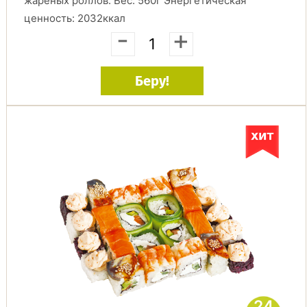
жареных роллов. Вес: 560г Энергетическая
ценность: 2032ккал
-
+
Беру!
24