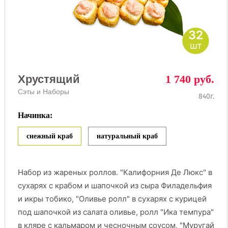
32
шт
Хрустящий
1 740 руб.
Сэты и Наборы
840г.
Начинка:
снежный краб
натуральный краб
Набор из жареных роллов. "Калифорния Де Люкс" в
сухарях с крабом и шапочкой из сыра Филадельфия
и икры тобико, "Оливье ролл" в сухарях с курицей
под шапочкой из салата оливье, ролл "Ика темпура"
в кляре с кальмаром и чесночным соусом, "Муругай