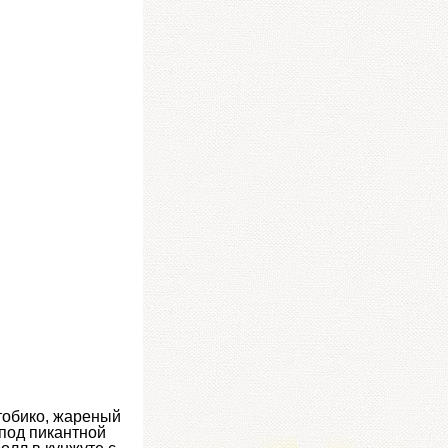
тобико, жареный
 под пикантной