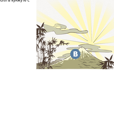
олл в кунжуте с
мочь!
) 60-02-00