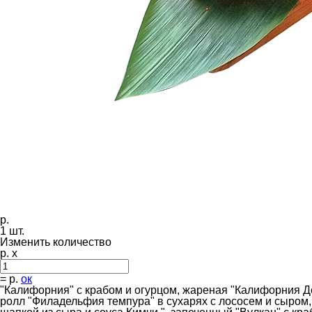
р.
1
шт.
Изменить количество
р. x
=
р.
ок
"Калифорния" с крабом и огурцом, жареная "Калифорния Д
ролл "Филадельфия темпура" в сухарях с лососем и сыром,