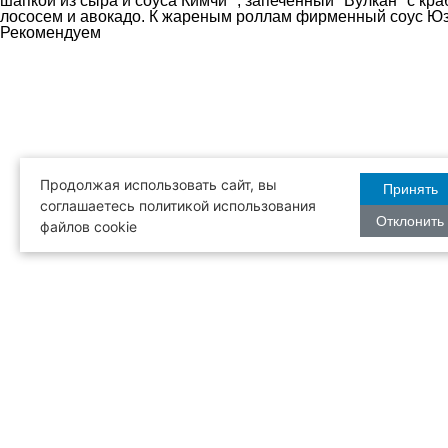
шапкой из сыра и соуса Кимчи ", запеченный "Вулкан" с кра
лососем и авокадо. К жареным роллам фирменный соус Юзу
Рекомендуем
Продолжая использовать сайт, вы
Принять
соглашаетесь политикой использования
Отклонить
файлов cookie
Бесплатная
Режим рабо
доставка
с 12:00 до 2
МЕНЮ
ЕВРОПЕЙСКОЕ МЕНЮ
РЕСТО