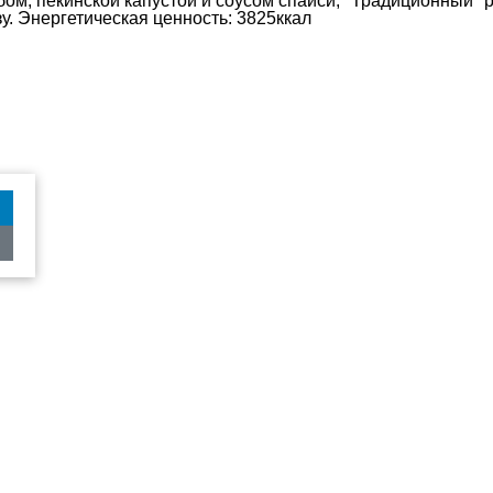
бом, пекинской капустой и соусом спайси, "Традиционный" р
. Энергетическая ценность: 3825ккал
ты
Вся продукция
Рады по
2:30
сертифицирована
+7 (3532
РАНЫ
СТАТЬИ
О НАС
ПОЛИТИКА КОНФИДЕНЦИАЛЬНОСТИ