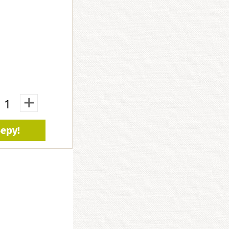
+
еру!