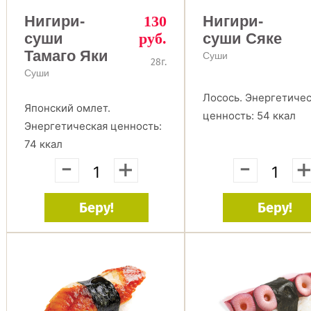
Нигири-
130
Нигири-
суши
руб.
суши Сяке
Тамаго Яки
Суши
28г.
Суши
Лосось. Энергетиче
Японский омлет.
ценность: 54 ккал
Энергетическая ценность:
74 ккал
-
+
-
Беру!
Беру!