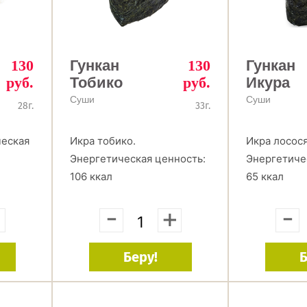
130
Гункан
130
Гункан
руб.
Тобико
руб.
Икура
Суши
Суши
28г.
33г.
ческая
Икра тобико.
Икра лосося
Энергетическая ценность:
Энергетиче
106 ккал
65 ккал
+
-
+
-
Беру!
Б