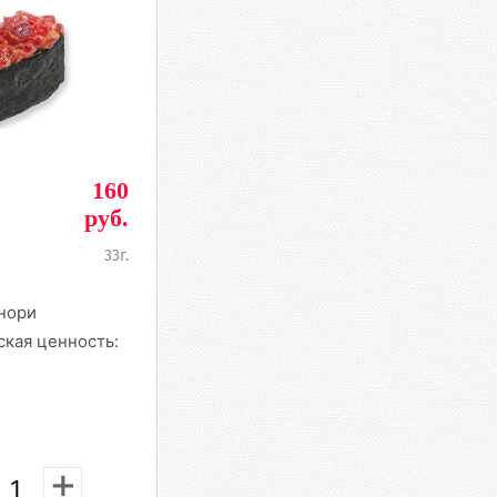
160
руб.
33г.
 нори
ская ценность:
+