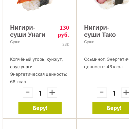
Нигири-
130
Нигири-
суши Унаги
руб.
суши Тако
Суши
Суши
28г.
Копчёный угорь, кунжут,
Осьминог. Энергети
соус унаги.
ценность: 46 ккал
Энергетическая ценность:
66 ккал
-
+
-
Беру!
Беру!