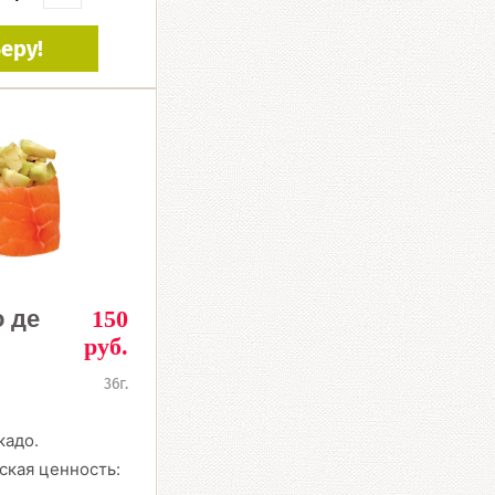
еру!
 де
150
руб.
36г.
кадо.
ская ценность: