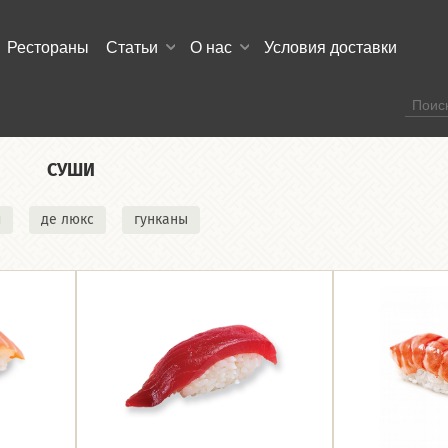
Рестораны
Статьи
О нас
Условия доставки
СУШИ
и
де люкс
гунканы