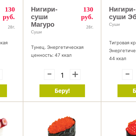
130
Нигири-
130
Нигири-
руб.
суши
руб.
суши Э
Магуро
Суши
28г.
28г.
Суши
ская
Тигровая кр
Тунец. Энергетическая
Энергетиче
ценность: 47 ккал
44 ккал
+
-
+
-
Беру!
Б