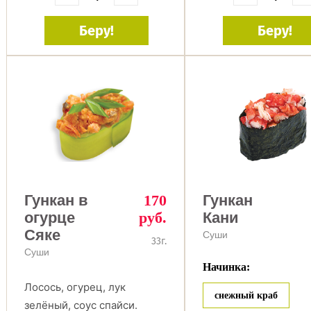
Беру!
Беру!
Гункан в
170
Гункан
огурце
руб.
Кани
Сяке
Суши
33г.
Суши
Начинка:
Лосось, огурец, лук
снежный краб
зелёный, соус спайси.