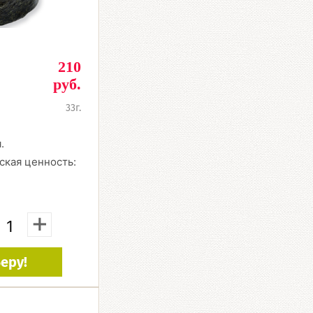
210
руб.
33г.
.
ская ценность:
+
еру!