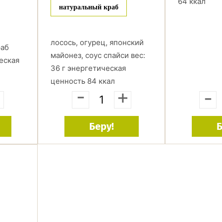
64 ккал
натуральный краб
лосось, огурец, японский
раб
майонез, соус спайси вес:
еская
36 г энергетическая
ценность 84 ккал
+
-
+
-
Беру!
Б