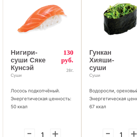
Нигири-
130
Гункан
суши Сяке
руб.
Хияши-
Кунсэй
суши
28г.
Суши
Суши
Лосось подкопчёный.
Водоросли, ореховый
Энергетическая ценность:
Энергетическая цен
50 ккал
67 ккал
-
+
-