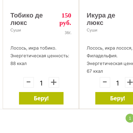
Тобико де
150
Икура де
люкс
руб.
люкс
Суши
Суши
36г.
Лосось, икра тобико.
Лосось, икра лосося,
Энергетическая ценность:
Филадельфия.
88 ккал
Энергетическая цен
67 ккал
-
+
-
Беру!
Беру!
1