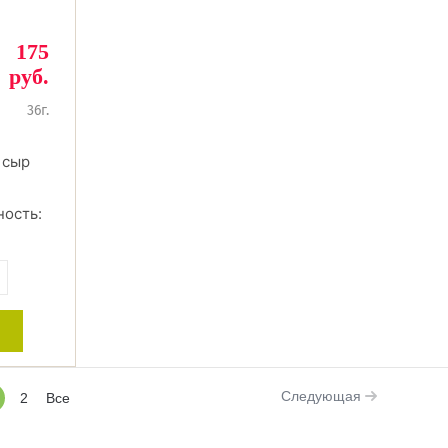
175
руб.
36г.
 сыр
ность:
+
Следующая
2
Все