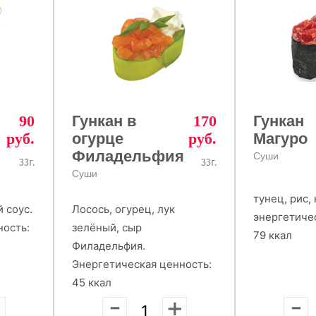
90
Гункан в
170
Гункан
руб.
огурце
руб.
Магуро
Филадельфия
Суши
33г.
33г.
Суши
тунец, рис,
 соус.
Лосось, огурец, лук
энергетиче
ность:
зелёный, сыр
79 ккал
Филадельфия.
Энергетическая ценность:
45 ккал
+
-
+
-