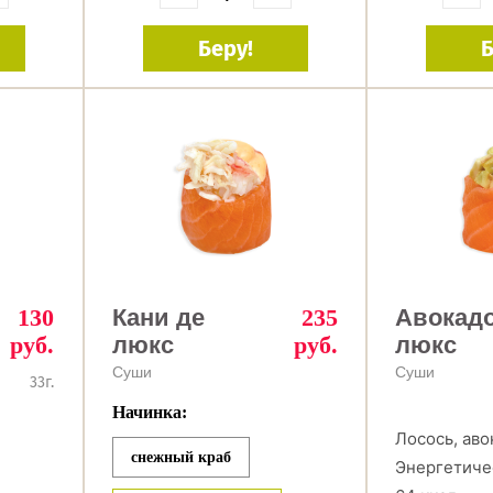
Беру!
Б
130
Кани де
235
Авокадо
руб.
люкс
руб.
люкс
Суши
Суши
33г.
Начинка:
Лосось, аво
снежный краб
Энергетиче