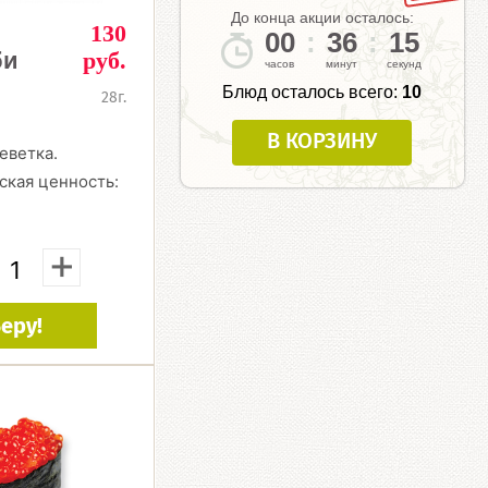
До конца акции осталось:
130
00
:
36
:
14
би
руб.
Блюд осталось всего:
10
28г.
В КОРЗИНУ
еветка.
ская ценность:
+
еру!