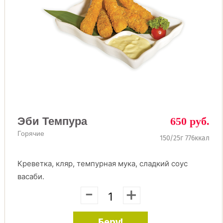
Эби Темпура
650 руб.
Горячие
150/25г 776ккал
Креветка, кляр, темпурная мука, сладкий соус
васаби.
-
+
Беру!