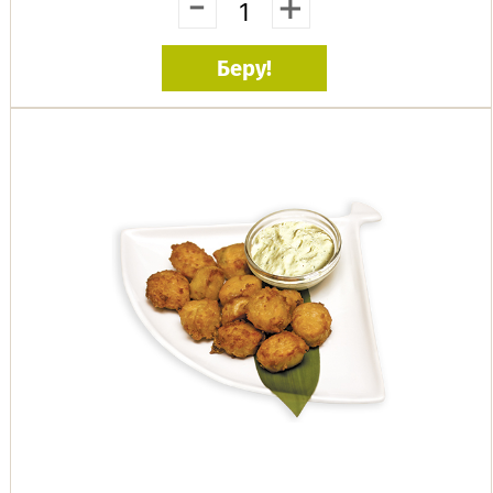
-
+
Беру!