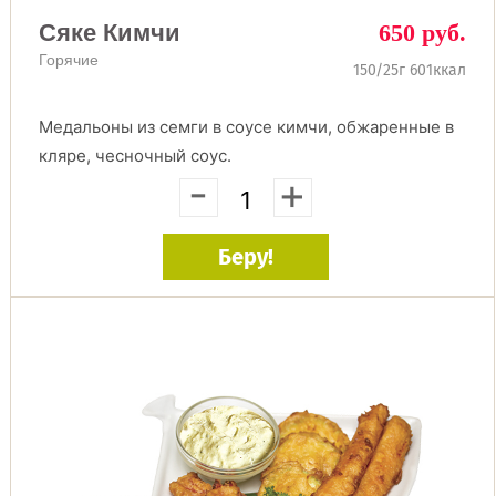
Сяке Кимчи
650 руб.
Горячие
150/25г 601ккал
Медальоны из семги в соусе кимчи, обжаренные в
кляре, чесночный соус.
-
+
Беру!