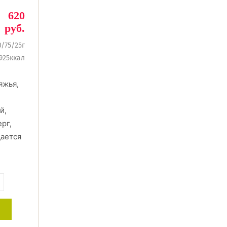
620
руб.
0/75/25г
925ккал
яжья,
й,
рг,
дается
+