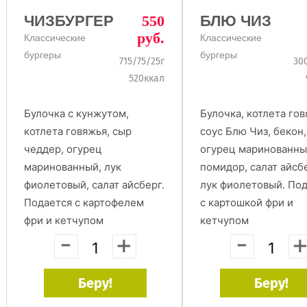
ЧИЗБУРГЕР
550
БЛЮ ЧИЗ
руб.
Классические
Классические
бургеры
бургеры
715/75/25г
30
520ккал
Булочка с кунжутом,
Булочка, котлета гов
котлета говяжья, сыр
соус Блю Чиз, бекон,
чеддер, огурец
огурец маринованны
маринованный, лук
помидор, салат айсбе
фиолетовый, салат айсберг.
лук фиолетовый. По
Подается с картофелем
с картошкой фри и
фри и кетчупом
кетчупом
-
+
-
Беру!
Беру!