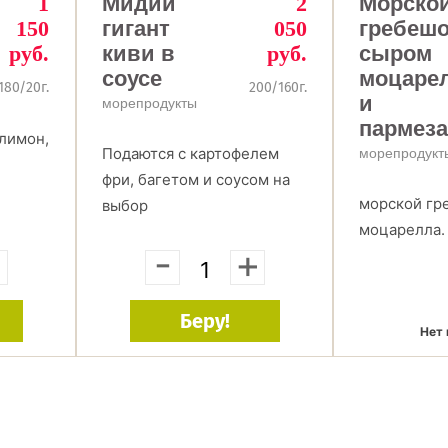
1
Мидии
2
Морско
150
гигант
050
гребешо
руб.
киви в
руб.
сыром
соусе
моцаре
180/20г.
200/160г.
и
морепродукты
пармез
 лимон,
Подаются с картофелем
морепродукт
м
фри, багетом и соусом на
морской гр
выбор
моцарелла.
+
-
+
Беру!
Нет 