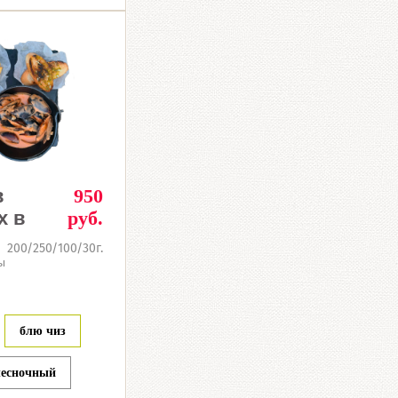
в
950
х в
руб.
200/250/100/30г.
ы
блю чиз
чесночный