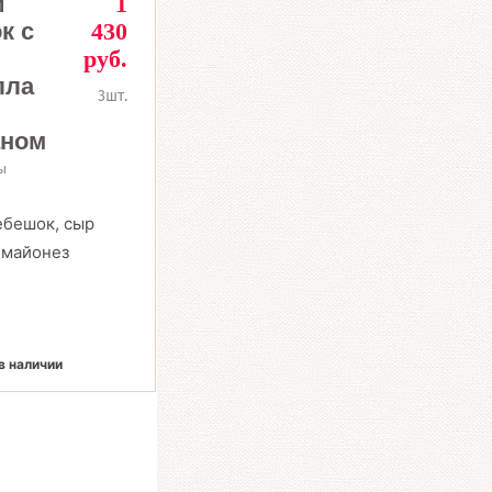
й
1
к с
430
руб.
лла
3шт.
аном
ы
ебешок, сыр
 майонез
в наличии