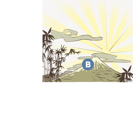
мочь!
) 60-02-00