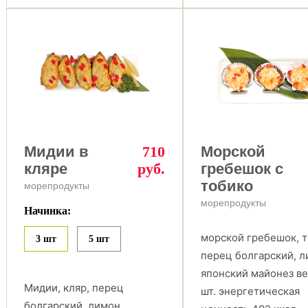
Мидии в
710
Морской
кляре
руб.
гребешок c
тобико
морепродукты
морепродукты
Начинка:
морской гребешок, т
3 шт
5 шт
перец болгарский, л
японский майонез ве
Мидии, кляр, перец
шт. энергетическая
болгарский, лимон.