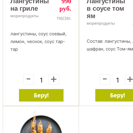
Лангустины
990
Лангустины
на гриле
руб.
в соусе том
ям
морепродукты
110/20г.
морепродукты
лангустины, соус соевый,
Состав: лангустины,
лимон, чеснок, соус тар-
шафран, соус Том-я
тар
-
+
-
Беру!
Беру!