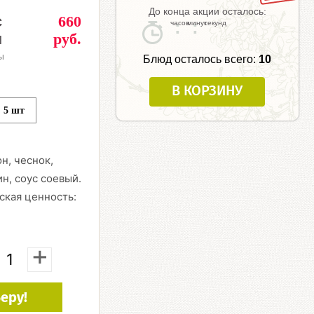
До конца акции осталось:
с
660
:
:
м
руб.
ы
Блюд осталось всего:
10
В КОРЗИНУ
5 шт
н, чеснок,
н, соус соевый.
ская ценность:
+
еру!