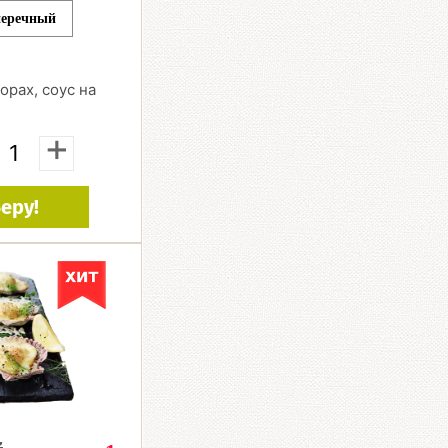
перечный
орах, соус на
+
еру!