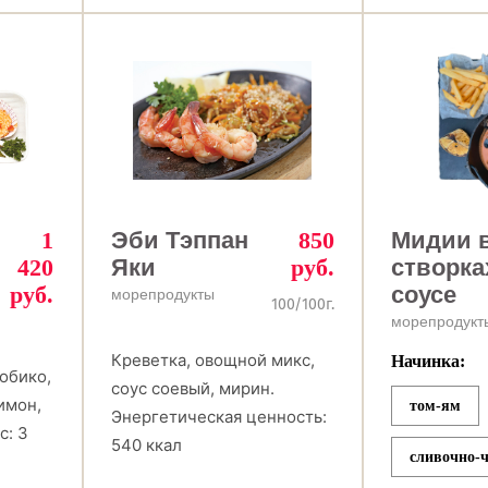
1
Эби Тэппан
850
Мидии 
420
Яки
руб.
створка
руб.
соусе
морепродукты
100/100г.
морепродукт
Креветка, овощной микс,
Начинка:
обико,
соус соевый, мирин.
имон,
том-ям
Энергетическая ценность:
с: 3
540 ккал
сливочно-