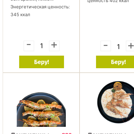
ценность 402 ккал
Энергетическая ценность:
345 ккал
-
+
-
Беру!
Беру!