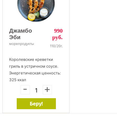
Джамбо
990
Эби
руб.
морепродукты
110/20г.
Королевские креветки
гриль в устричном соусе.
Энергетическая ценность:
325 ккал
-
+
Беру!