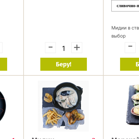
сливочно-
Мидии в ств
выбор
-
+
-
+
Беру!
Б