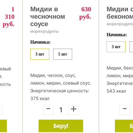
1
Мидии в
630
Мидии 
310
чесночном
руб.
беконо
руб.
соусе
морепродукт
морепродукты
Начинка:
Начинка:
3 шт
3 шт
5 шт
Мидии, беко
оевый
Мидии, чеснок, соус,
лимон, мири
т.
лимон, мирин, соевый соус.
Энергетиче
ность
Энергетическая ценность:
543 ккал
375 ккал
-
+
-
+
Беру!
Б