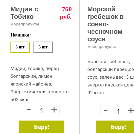
Мидии c
760
Морской
Тобико
руб.
гребешок в
соево-
морепродукты
чесночном
Начинка:
соусе
морепродукты
3 шт
5 шт
морской гребешок,
Мидии, тобико, перец
болгарский перец,с
болгарский, лимон,
соус, зелень вес: 3 ш
японский майонез.
энергетическая цен
Энергетическая ценность:
92 ккал
502 ккал
-
+
-
Беру!
Беру!