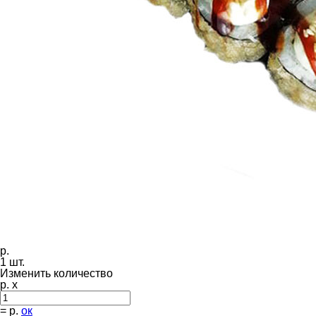
р.
1
шт.
Изменить количество
р. x
=
р.
ок