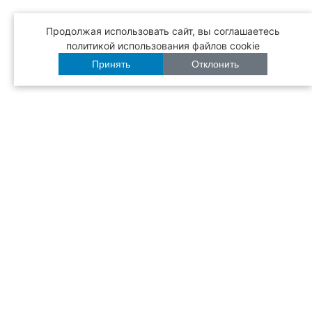
Продолжая использовать сайт, вы соглашаетесь
политикой использования файлов cookie
Принять
Отклонить
Бесплатная
доставка
Режим работы
с 12:00 до 22:30
Вся продукция
сертифицирована
Рады помочь!
+7 (3532) 60-02-00
МЕНЮ
ЕВРОПЕЙСКОЕ МЕНЮ
РЕСТОРАНЫ