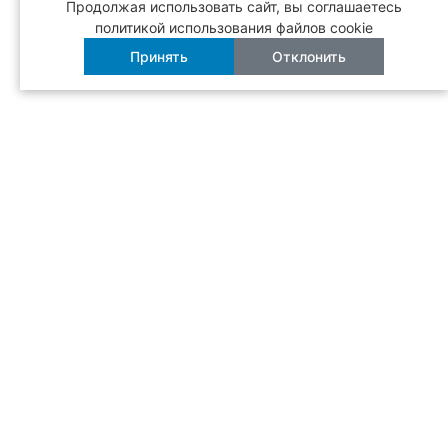
Продолжая использовать сайт, вы соглашаетесь
политикой использования файлов cookie
Принять
Отклонить
Бесплатная
доставка
Режим работы
с 12:00 до 22:30
Вся продукция
сертифицирована
Рады помочь!
+7 (3532) 60-02-00
МЕНЮ
ЕВРОПЕЙСКОЕ МЕНЮ
РЕСТОРАНЫ
СТАТЬИ
О НАС
ПОЛИТИКА