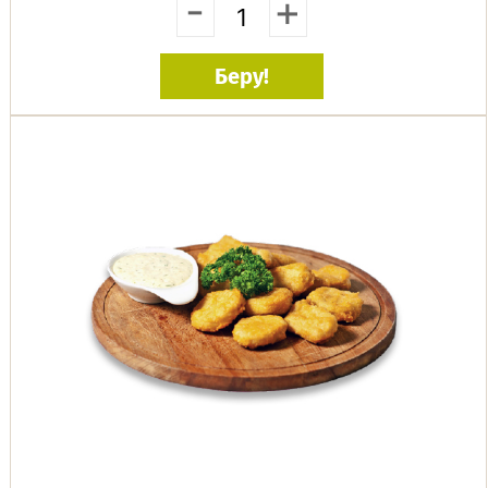
-
+
Беру!