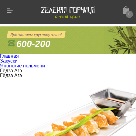
0
Доставляем круглосуточно!
600-200
Главная
Закуски
Японские пельмени
Гёдза Агэ
Гёдза Агэ