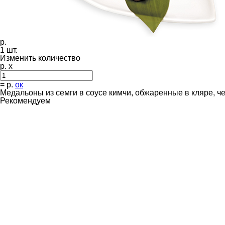
р.
1
шт.
Изменить количество
р. x
=
р.
ок
Медальоны из семги в соусе кимчи, обжаренные в кляре, ч
Рекомендуем