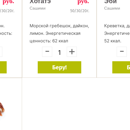
руб.
Хотатэ
руб.
Эби
Cашими
Cашими
/30/20г.
50/30/20г.
он.
Морской гребешок, дайкон,
Креветка, д
ность:
лимон. Энергетическая
Энергетиче
ценность: 62 ккал
52 ккал.
+
-
+
-
Беру!
Б