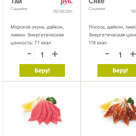
Тай
руб.
Сяке
Cашими
Cашими
50/30/20г.
50
Морской окунь, дайкон,
Лосось, дайкон, лим
лимон. Энергетическая
Энергетическая цен
ценность: 77 ккал
119 ккал
-
+
-
Беру!
Беру!