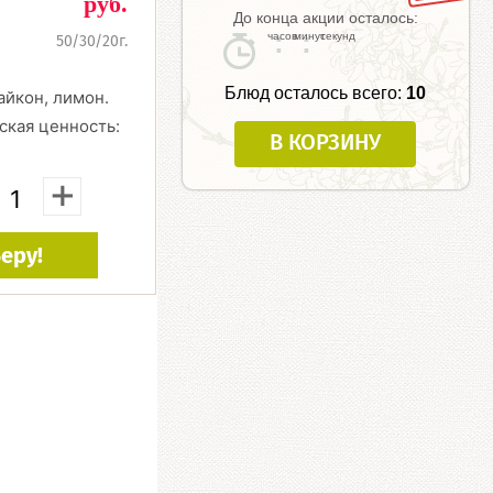
руб.
До конца акции осталось:
:
:
50/30/20г.
Блюд осталось всего:
10
айкон, лимон.
ская ценность:
В КОРЗИНУ
+
еру!