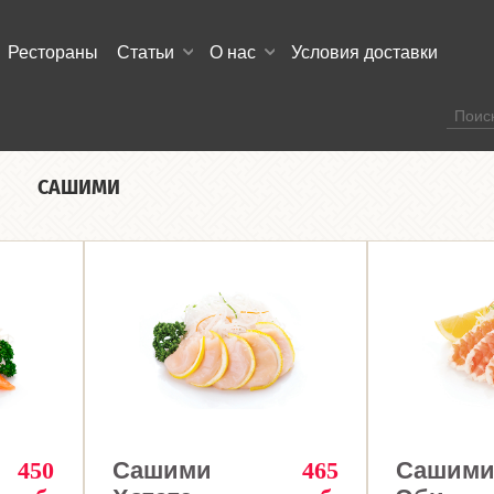
Рестораны
Статьи
О нас
Условия доставки
CАШИМИ
450
Сашими
465
Сашим