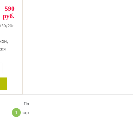
590
руб.
/30/20г.
кон,
кая
+
По
1
стр.