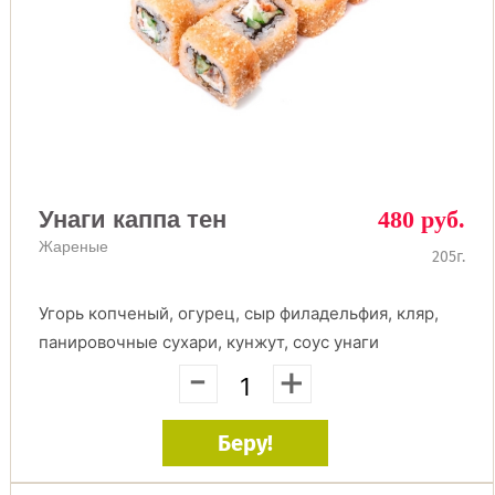
Унаги каппа тен
480 руб.
Жареные
205г.
Угорь копченый, огурец, сыр филадельфия, кляр,
панировочные сухари, кунжут, соус унаги
-
+
Беру!