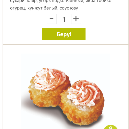
сухари, кляр, угорь подкопченный, икра тобико,
огурец, кунжут белый, соус юзу
-
+
Беру!