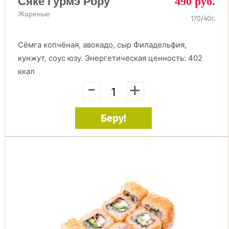
Сяке Гурмэ Рору
490 руб.
Жареные
170/40г.
Сёмга копчёная, авокадо, сыр Филадельфия,
кунжут, соус юзу. Энергетическая ценность: 402
ккал
-
+
Беру!