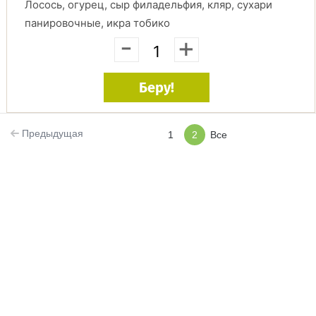
Лосось, огурец, сыр филадельфия, кляр, сухари
панировочные, икра тобико
-
+
Беру!
Предыдущая
1
2
Все