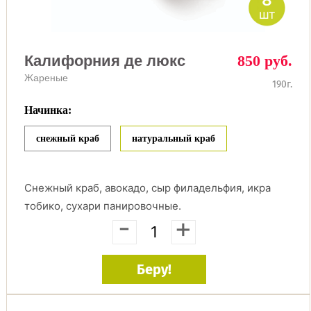
8
шт
Калифорния де люкс
850 руб.
Жареные
190г.
Начинка:
снежный краб
натуральный краб
Снежный краб, авокадо, сыр филадельфия, икра
тобико, сухари панировочные.
-
+
Беру!