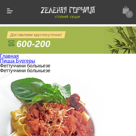
0
Доставляем круглосуточно!
600-200
Главная
Пицца Бургеры
Феттуччини больньезе
Феттуччини больньезе