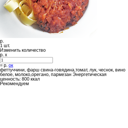
р.
1
шт.
Изменить количество
р. x
=
р.
ок
феттуччини, фарш свина-говядина,томат, лук, чеснок, вино
белое, молоко,орегано, пармезан Энергетическая
ценность: 800 ккал
Рекомендуем