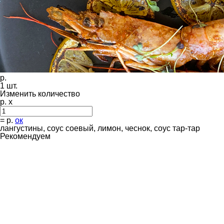
р.
1
шт.
Изменить количество
р. x
=
р.
ок
лангустины, соус соевый, лимон, чеснок, соус тар-тар
Рекомендуем