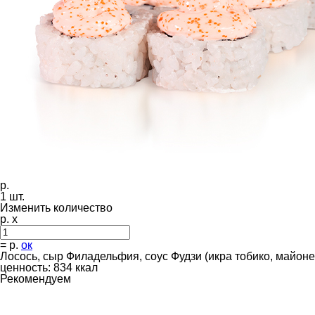
р.
1
шт.
Изменить количество
р. x
=
р.
ок
Лосось, сыр Филадельфия, соус Фудзи (икра тобико, майоне
ценность: 834 ккал
Рекомендуем