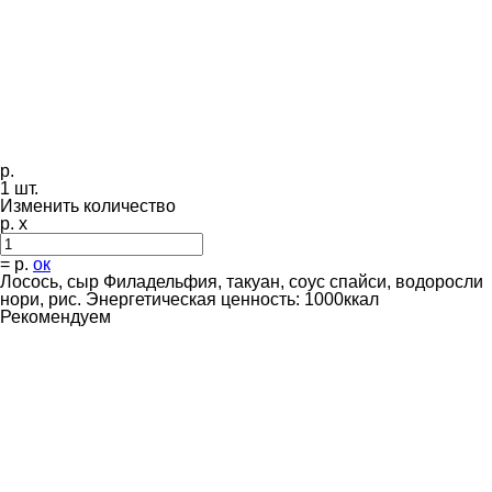
р.
1
шт.
Изменить количество
р. x
=
р.
ок
Лосось, сыр Филадельфия, такуан, соус спайси, водоросли
нори, рис. Энергетическая ценность: 1000ккал
Рекомендуем