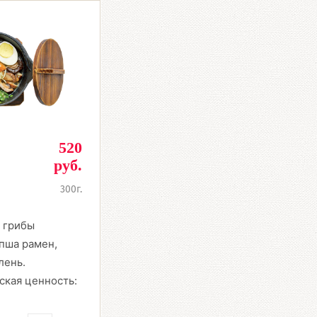
520
руб.
300г.
, грибы
пша рамен,
лень.
ская ценность: