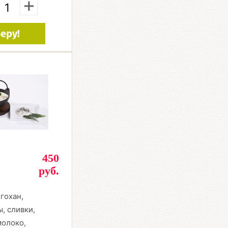
+
еру!
450
руб.
 гохан,
, сливки,
молоко,