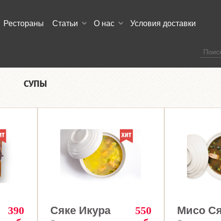
Рестораны
Статьи
О нас
Условия доставки
СУПЫ
390
Сяке Икура
550
Мисо С