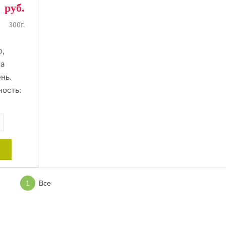
руб.
300г.
о,
ша
нь.
ность:
+
1
Все