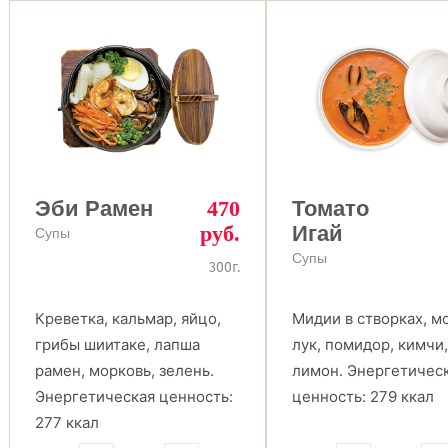
Эби Рамен
470
Томато
руб.
Игай
Супы
Супы
300г.
Креветка, кальмар, яйцо,
Мидии в створках, м
грибы шиитаке, лапша
лук, помидор, кимчи
рамен, морковь, зелень.
лимон. Энергетичес
Энергетическая ценность:
ценность: 279 ккал
277 ккал