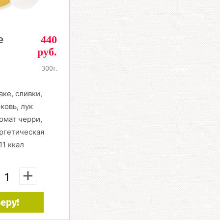
е
440
руб.
300г.
ке, сливки,
ковь, лук
омат черри,
ергетическая
11 ккал
+
еру!