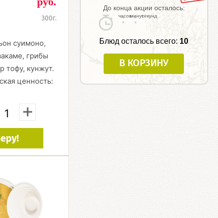
руб.
До конца акции осталось:
:
:
300г.
Блюд осталось всего:
10
ьон суимоно,
вакаме, грибы
В КОРЗИНУ
р тофу, кунжут.
ская ценность:
+
еру!