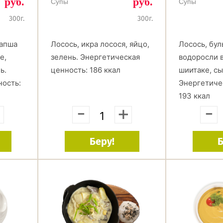
руб.
руб.
Супы
Супы
300г.
300г.
лапша
Лосось, икра лосося, яйцо,
Лосось, бул
е,
зелень. Энергетическая
водоросли 
ь.
ценность: 186 ккал
шиитаке, сы
ность:
Энергетиче
193 ккал
+
-
+
-
Беру!
Б