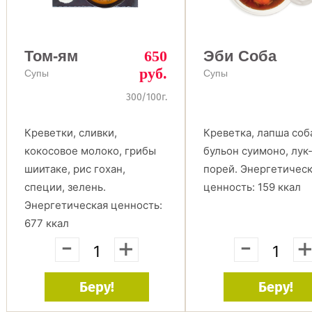
Том-ям
650
Эби Соба
руб.
Супы
Супы
300/100г.
Креветки, сливки,
Креветка, лапша соб
кокосовое молоко, грибы
бульон суимоно, лук
шиитаке, рис гохан,
порей. Энергетичес
специи, зелень.
ценность: 159 ккал
Энергетическая ценность:
677 ккал
-
+
-
Беру!
Беру!