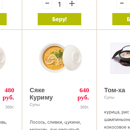
+
-
+
-
Беру!
Б
480
Сяке
640
Том-ха
руб.
Куриму
руб.
Супы
Супы
300г.
300г.
курица, рис
шампиньоны
овь,
Лосось, сливки, цукини,
кокосовое 
морковь, лук репчатый,