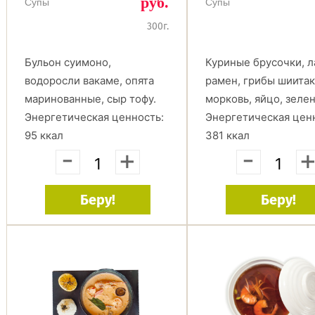
руб.
Супы
Супы
300г.
Бульон суимоно,
Куриные брусочки, 
водоросли вакаме, опята
рамен, грибы шиитак
маринованные, сыр тофу.
морковь, яйцо, зелен
Энергетическая ценность:
Энергетическая цен
95 ккал
381 ккал
-
+
-
Беру!
Беру!