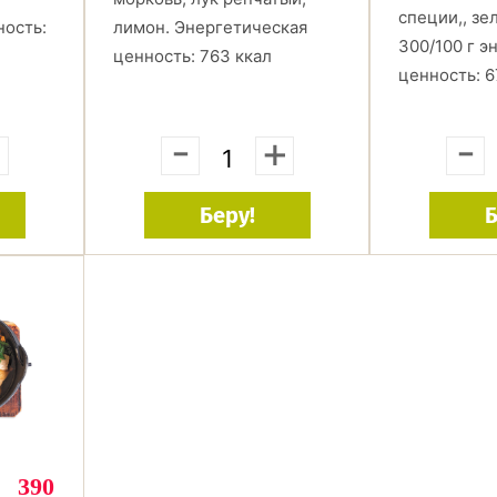
специи,, зе
ность:
лимон. Энергетическая
300/100 г э
ценность: 763 ккал
ценность: 6
+
-
+
-
Беру!
Б
390