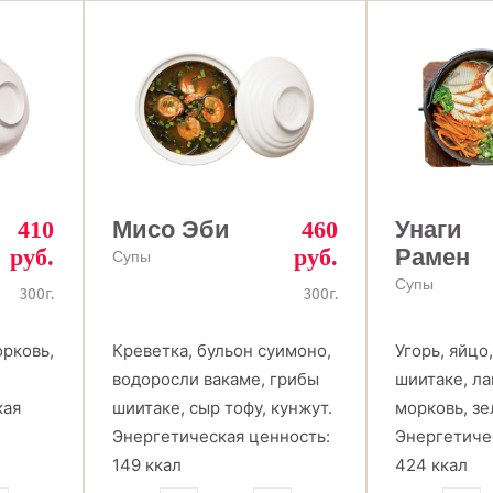
410
Мисо Эби
460
Унаги
руб.
руб.
Рамен
Супы
Супы
300г.
300г.
орковь,
Креветка, бульон суимоно,
Угорь, яйцо
,
водоросли вакаме, грибы
шиитаке, ла
кая
шиитаке, сыр тофу, кунжут.
морковь, зе
Энергетическая ценность:
Энергетиче
149 ккал
424 ккал