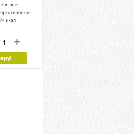
лень вес:
нергетическая
74 ккал
+
еру!