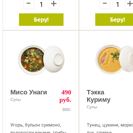
-
+
-
Беру!
Беру!
Мисо Унаги
490
Тэкка
руб.
Куриму
Супы
Супы
300г.
Угорь, бульон суимоно,
Тунец, цукини, морк
водоросли вакаме, грибы
лук, сливки.