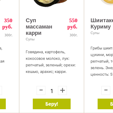
350
Суп
550
Шиитак
руб.
массаман
руб.
Куриму
карри
Супы
300г.
300г.
Супы
а,
Грибы шиита
Говядина, картофель,
-
цукини, мор
кокосовое молоко, лук:
кая
репчатый, т
репчатый, зеленый; орехи:
зелень. Эн
кешью, арахис; карри.
ценность: 5
+
-
+
-
Беру!
Б