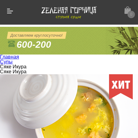
0
Доставляем круглосуточно!
600-200
Главная
Супы
Сяке Икура
Сяке Икура