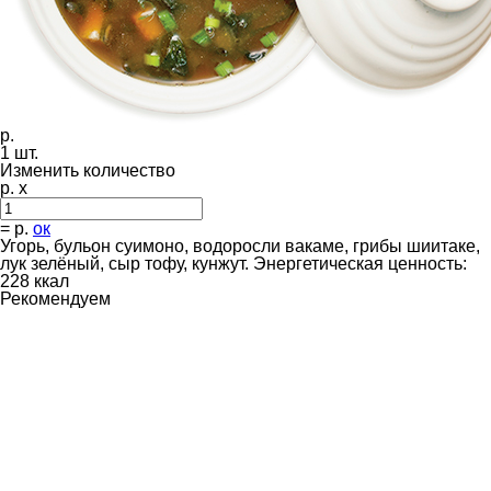
р.
1
шт.
Изменить количество
р. x
=
р.
ок
Угорь, бульон суимоно, водоросли вакаме, грибы шиитаке,
лук зелёный, сыр тофу, кунжут. Энергетическая ценность:
228 ккал
Рекомендуем