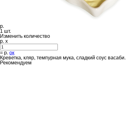
р.
1
шт.
Изменить количество
р. x
=
р.
ок
Креветка, кляр, темпурная мука, сладкий соус васаби.
Рекомендуем