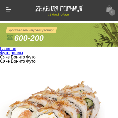
0
Доставляем круглосуточно!
600-200
Главная
Футо роллы
Сяке Бонито Футо
Сяке Бонито Футо